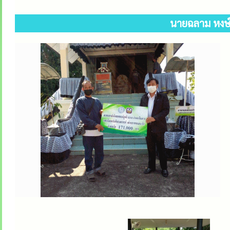
นายฉลาม หงษ์